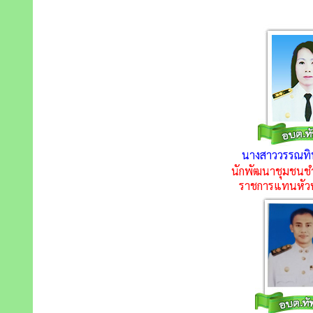
นางสาววรรณทิพ
นักพัฒนาชุมชนช
ราชการแทนหัวห